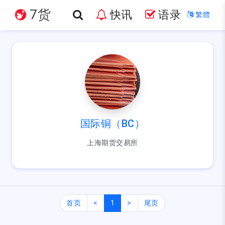
7货
快讯
语录
繁體
国际铜（BC）
上海期货交易所
首页
<
1
>
尾页