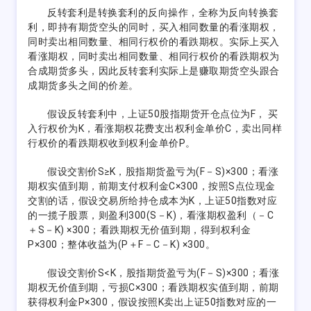
反转套利是转换套利的反向操作，全称为反向转换套
利，即持有期货空头的同时，买入相同数量的看涨期权，
同时卖出相同数量、相同行权价的看跌期权。实际上买入
看涨期权，同时卖出相同数量、相同行权价的看跌期权为
合成期货多头，因此反转套利实际上是赚取期货空头跟合
成期货多头之间的价差。
假设反转套利中，上证50股指期货开仓点位为F， 买
入行权价为K，看涨期权花费支出权利金单价C，卖出同样
行权价的看跌期权收到权利金单价P。
假设交割价S≥K，股指期货盈亏为(F－S)×300；看涨
期权实值到期，前期支付权利金C×300，按照S点位现金
交割的话，假设交易所给持仓成本为K，上证50指数对应
的一揽子股票，则盈利300(S－K)，看涨期权盈利（－C
＋S－K) ×300；看跌期权无价值到期，得到权利金
P×300；整体收益为(P＋F－C－K) ×300。
假设交割价S<K，股指期货盈亏为(F－S)×300；看涨
期权无价值到期，亏损C×300；看跌期权实值到期，前期
获得权利金P×300，假设按照K卖出上证50指数对应的一