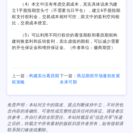
（4）本文中没有考虑交易成本，其实具体说来为建
立1手股指期货头寸（不需要当日平仓），建立6手股指期
权支付权利金，交易成本相对可控，跟文中的套利空间相
比，交易成本便宜。
（5）可以利用不同行权价的看涨期权和看跌期权构
建转换套利和反转套利，卖出虚值的期权，可以减少需要
的开仓保证金和维持保证金。（作者单位：徽商期货）
上一篇：
构建卖出看跌期
下一篇：
商品期权市场蓬勃发展
权策略
未来可期
免责声明：本站对文中的陈述、观点判断保持中立，不对所包
含内容的准确性、可靠性或完整性提供任何的保证。请读者仅
供参考，并自行承担全部责任。本站转载旨在“信息共享”传递
之目的，转载文中所有素材的版权归原作者所有，如有侵权请
联系我们修改或删除。