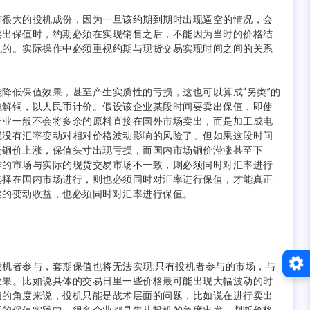
很大的投机成份，因为一旦该约期到期时出现逼空的情况，会
卖出保值时，约期必须在实现销售之后，不能因为当时的价格结
见的。实际操作中必须重视约期与现货交易实现时间之间的关系
低保值效果，甚至产生实质性的亏损，这也可以算成“另类”的
电解铜，以人民币计价。假设该企业某段时间要卖出保值，即使
企业一般不会将多余的原料直接在国外市场卖出，而是加工成电
就没有汇率变动对相对价格波动影响的风险了。但如果这段时间
场铜价上涨，保值头寸出现亏损，而国内市场铜价滞涨甚至下
作的市场与实际的现货交易市场不一致，则必须同时对汇率进行
选择在国内市场进行，则也必须同时对汇率进行保值，才能真正
差的变动收益，也必须同时对汇率进行保值。
期货入门网
者参与，套期保值也将无法实现;只有投机者参与的市场，与
效果。比如说具体的交易日里一些价格最可能出现大幅波动的时
值的角度来说，投机只能是战术层面的问题，比如说在进行卖出