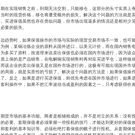
在实现销售之前，到期无法交割，只能移仓，这部分的头寸实质上有
至当时的现货价格，移仓将遭受额外的损失。解决这个问题的方法就是
期。买进保值虽然也存在类似问题，但市场出现逼多的情况还是相对少
不必要的损失。
趋势时，如果保值操作的市场与实际的现货交易市场不一致，也可能降
元为例，某铜冶炼企业的原料从国外进口，以美元计价，而在国内销售
因为多买了原料，按道理来说卖出保值也必须在国内市场进行，因为该
实质上保的是产品销售，在电解铜实现销售时再对应买进平仓，这样做
，而该企业的卖出保值又是在国外市场进行的，这极有可能出现国外市
亏的局面，就是实质性的亏损了。解决这个问题的方法是：如果保值操
机了。反之，如果是进行买进保值，则优先考虑在国外市场进行，如果
市套利操作中，如果不把汇率波动当成盈利的因素之一，只考虑获得价
n.com
货市场的基本功能。两者是相辅相成的，并不是对立的关系：没有投机
在的必要。套期保值者必须掌握一些投机的技巧，才能达到更好的保值
析和套利的基本知识等。必须杜绝打着保值的幌子进行投机。从套期保