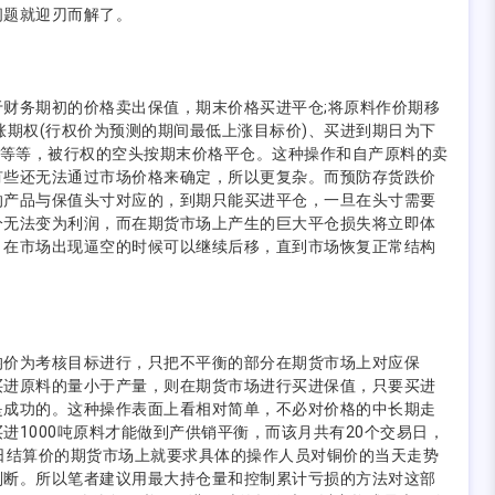
问题就迎刃而解了。
务期初的价格卖出保值，期末价格买进平仓;将原料作价期移
期权(行权价为预测的期间最低上涨目标价)、买进到期日为下
合等等，被行权的空头按期末价格平仓。这种操作和自产原料的卖
有些还无法通过市场价格来确定，所以更复杂。而预防存货跌价
的产品与保值头寸对应的，到期只能买进平仓，一旦在头寸需要
分无法变为利润，而在期货市场上产生的巨大平仓损失将立即体
：在市场出现逼空的时候可以继续后移，直到市场恢复正常结构
价为考核目标进行，只把不平衡的部分在期货市场上对应保
买进原料的量小于产量，则在期货市场进行买进保值，只要买进
是成功的。这种操作表面上看相对简单，不必对价格的中长期走
1000吨原料才能做到产供销平衡，而该月共有20个交易日，
日结算价的期货市场上就要求具体的操作人员对铜价的当天走势
判断。所以笔者建议用最大持仓量和控制累计亏损的方法对这部