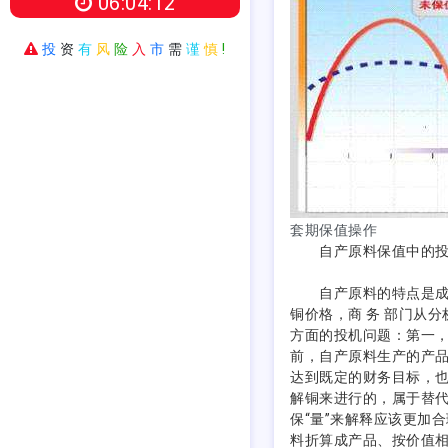
06:04:13
投
资
有
风
险
入
市
需
谨
慎
!
套期保值操作
自产原料保值中的投
自产原料的特点是成本
铜价格，商 务 部门从
方面的投机问题：第一
前，自产原料生产的产
达到既定的财务目标，
解铜来进行的，属于替代
保“量”来解释应该更加
料折算成产品、按价值相