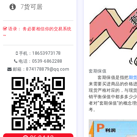
7货可居
语录： 务必要相信你的交易系统
~
手机：18653973178
电话：0539-6862288
邮箱：874178879@qq.com
套期保值
套期保值是指把
期
来需要买进商品的价格进
现货严格对应的，与现
销平衡保值中都多多少少
者对“套期保值”的概念
考。