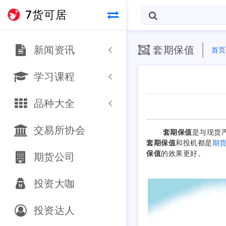
7货可居
新闻资讯
套期保值
首页
学习课程
品种大全
交易所协会
套期保值
是与现货
套期保值
和投机都是
期
保值
的效果更好。
期货公司
投资大咖
投资达人