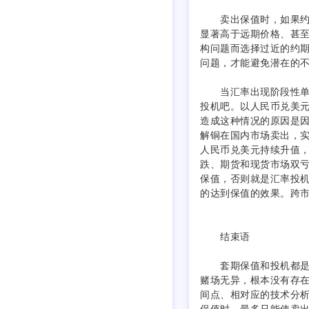
卖出保值时，如果约期
显著高于远期价格、甚
构问题而选择过近的约
问题，才能避免潜在的
当汇率出现阶段性单边
投机吧。以人民币兑美
造成这种情况的原因是
解铜在国内市场卖出，
人民币兑美元持续升值
跌、期货和现货市场双
保值，否则就是汇率投
的达到保值的效果。跨
http://www.qihuorume
结束语
套期保值和投机都是期
赌场无异，根本没有存
间点、相对应的技术分