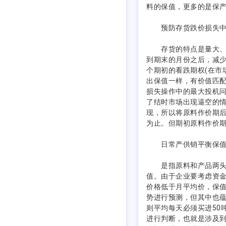
料的保值，更多的是保
预防存货跌价损失中
存货的特点是量大、期
到期末的月份之后，减少
个期初的看跌期权(在市
出保值一样，有价值匹
损失操作中的最大投机
了结时市场出现逼空的
现，所以将原料作价期
为止。但期初原料作价
日常产供销平衡保值
是指原料和产品两头在
值。由于企业要考虑资
价格低于月平均价，保
势进行预测，但其中也蕴
则平均每天必须买进50
进行判断，也就是涉及