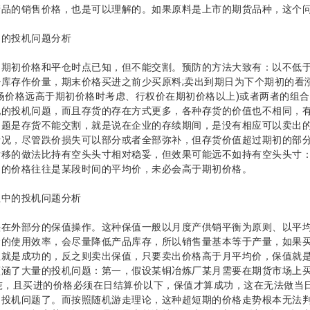
产品的销售价格，也是可以理解的。如果原料是上市的期货品种，这个
的投机问题分析
初价格和平仓时点已知，但不能交割。预防的方法大致有：以不低于财
库存作价量，期末价格买进之前少买原料;卖出到期日为下个期初的看涨
场价格远高于期初价格时考虑、行权价在期初价格以上)或者两者的组
配的投机问题，而且存货的存在方式更多，各种存货的价值也不相同，
问题是存货不能交割，就是说在企业的存续期间，是没有相应可以卖出
情况，尽管跌价损失可以部分或者全部弥补，但存货价值超过期初的部
后移的做法比持有空头头寸相对稳妥，但效果可能远不如持有空头头寸
期的价格往往是某段时间的平均价，未必会高于期初价格。
中的投机问题分析
外部分的保值操作。这种保值一般以月度产供销平衡为原则、以平均
金的使用效率，会尽量降低产品库存，所以销售量基本等于产量，如果
值就是成功的，反之则卖出保值，只要卖出价格高于月平均价，保值就
涵了大量的投机问题：第一，假设某铜冶炼厂某月需要在期货市场上买进
吨，且买进的价格必须在日结算价以下，保值才算成功，这在无法做当
到投机问题了。而按照随机游走理论，这种超短期的价格走势根本无法