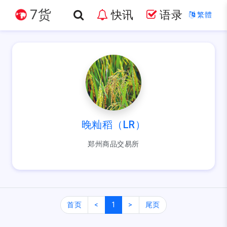
7货
快讯
语录
繁體
晚籼稻（LR）
郑州商品交易所
首页
<
1
>
尾页