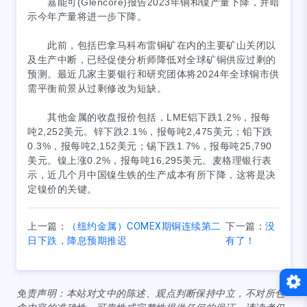
嘉能可(Glencore)报告2023年铜和镍产量下降，并暗
示今年产量将进一步下降。
此前，包括巴拿马科布雷铜矿在内的主要矿山关闭以
及生产中断，已经促使分析师降低对全球矿铜供应过剩的
预测。最近几家主要银行和研究团体将2024年全球铜市供
需平衡前景从过剩修改为短缺。
其他金属的收盘报价包括，LME铝下跌1.2%，报每
吨2,252美元。锌下跌2.1%，报每吨2,475美元；铅下跌
0.3%，报每吨2,152美元；锡下跌1.7%，报每吨25,790
美元。镍上涨0.2%，报每吨16,295美元。麦格理银行表
示，近几个月中国镍生铁的生产成本有所下降，这将是决
定镍价的关键。
上一篇：
（纽约金属）COMEX期铜连续第二
下一篇：
没
日下跌，降息预期推迟
有了！
免责声明：本站对文中的陈述、观点判断保持中立，不对所包