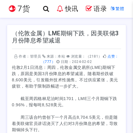
7货
快讯
语录
繁體
（伦敦金属）LME期铜下跌，因美联储3
月份降息希望减退
作者：管理员
来源：本站
浏览量：（2181）
点赞：
（777）
日期：2024-02-02
伦敦2月1日消息：周四，伦敦金属交易所(LME)期铜下
跌，原因是美国3月份降息的希望减退。随着期价跌破
8,600美元，引发额外技术性抛售。不过供应紧张，美元
疲软，有助于限制跌幅进一步扩大。
截至周四格林尼治时间1701，LME三个月期铜下跌
0.96%，报每吨8,528美元。
周三该合约曾创下一个月高点8,704.5美元，但是随
着美联储官员讲话浇灭了人们对3月份降息的希望，导致
期铜掉头下行。