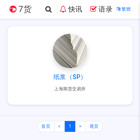
7货
快讯
语录
繁體
纸浆（SP）
上海期货交易所
首页
<
1
>
尾页